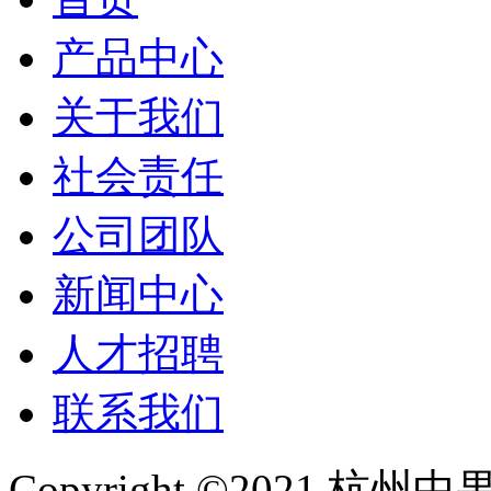
产品中心
关于我们
社会责任
公司团队
新闻中心
人才招聘
联系我们
Copyright ©2021