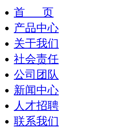
首 页
产品中心
关于我们
社会责任
公司团队
新闻中心
人才招聘
联系我们